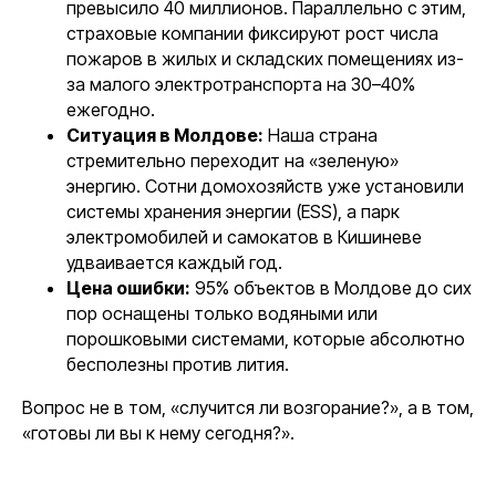
превысило 40 миллионов. Параллельно с этим,
страховые компании фиксируют рост числа
пожаров в жилых и складских помещениях из-
за малого электротранспорта на 30–40%
ежегодно.
Ситуация в Молдове:
Наша страна
стремительно переходит на «зеленую»
© 2016 Urban Development Group
энергию. Сотни домохозяйств уже установили
системы хранения энергии (ESS), а парк
КАТАЛОГ
электромобилей и самокатов в Кишиневе
удваивается каждый год.
Противопожарное полотно
Цена ошибки:
95% объектов в Молдове до сих
Огнетушители для лития Li-ion
пор оснащены только водяными или
порошковыми системами, которые абсолютно
Противопожарное снаряжение
бесполезны против лития.
Вопрос не в том, «случится ли возгорание?», а в том,
СЕРВИС
«готовы ли вы к нему сегодня?».
Доставка и оплата
Возврат и гарантия