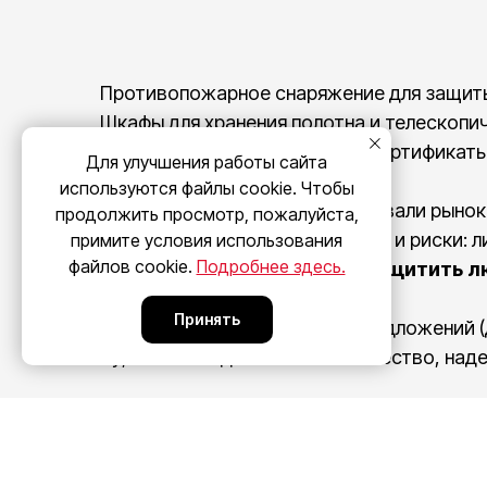
Противопожарное снаряжение для защиты 
Шкафы для хранения полотна и телескопич
Норвежский бренд Bridgehill. Сертифика
Для улучшения работы сайта
используются файлы cookie. Чтобы
Мы в udgfire.com проанализировали рынок
продолжить просмотр, пожалуйста,
Молдове. Вместе с этим растут и риски: 
примите условия использования
файлов cookie.
Подробнее здесь.
Мы задали себе вопрос:
как защитить л
Принять
Мы изучили больше тысячи предложений (
Ту, что совпадает с нашей: качество, над
КАТАЛОГ
Сегодня мы — эксклюзивные представители 
Противопожарно
норвежские технологии должны защищать 
Огнетушители для
Это не просто бизнес. Это наша соци