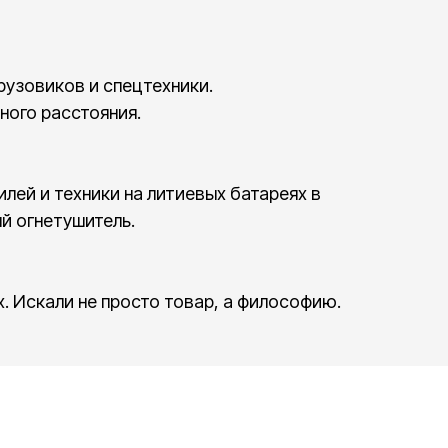
узовиков и спецтехники.
ного расстояния.
лей и техники на литиевых батареях в
ый огнетушитель.
. Искали не просто товар, а философию.
КОМПАНИЯ
лось, а потому что мы искренне верим:
О нас
 дома.
Новости