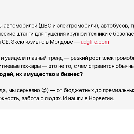
автомобилей (ДВС и электромобили), автобусов, гр
еские штанги для тушения крупной техники с безопас
ты CE. Эксклюзивно в Молдове —
udgfire.com
 и увидели главный тренд — резкий рост электромоби
литиевые пожары — это не то, с чем справится обычн
юдей, их имущество и бизнес?
да, мы серьезно 😊) — от бюджетных до премиальных
ежность, забота о людях. И нашли в Норвегии.
СЕРВИС
Bridgehill в Молдове. Не потому, что нам так захоте
е полотно
Доставка и оплата
наших людей, наши автопарки, наши стройки и наши
 лития Li-ion
Возврат и гарантия
альная ответственность.