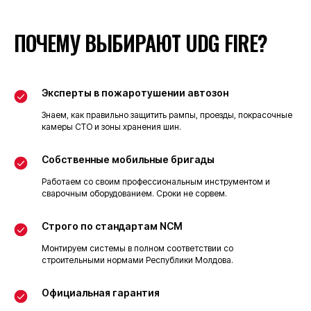
Нажимая кнопку, я соглашаюсь
ПОЧЕМУ ВЫБИРАЮТ UDG FIRE?
с политикой в отношении обработки
персональных данных
Получить расчет
Эксперты в пожаротушении автозон
Знаем, как правильно защитить рампы, проезды, покрасочные
камеры СТО и зоны хранения шин.
Собственные мобильные бригады
+373 78 679 757
Работаем со своим профессиональным инструментом и
сварочным оборудованием. Сроки не сорвем.
+373 79 188 237
Строго по стандартам NCM
fireprotection@udg.energy
Монтируем системы в полном соответствии со
строительными нормами Республики Молдова.
Официальная гарантия