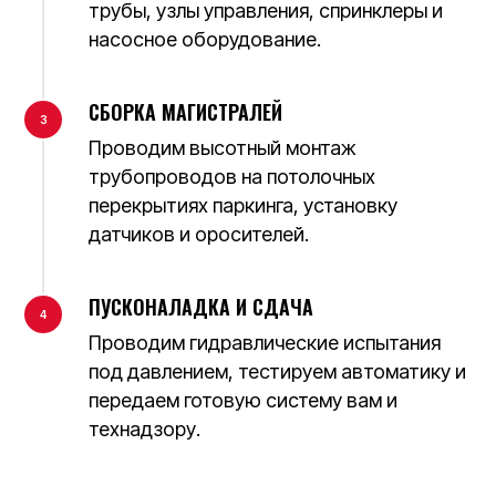
РАССЧИТАТЬ СТОИМОСТЬ
трубы, узлы управления, спринклеры и
насосное оборудование.
Оставьте заявку — составим смету
по вашему проекту.
СБОРКА МАГИСТРАЛЕЙ
Если проекта нет, поможем
разработать его и возьмем монтаж
Проводим высотный монтаж
«под ключ».
трубопроводов на потолочных
перекрытиях паркинга, установку
Ваше имя
датчиков и оросителей.
ПУСКОНАЛАДКА И СДАЧА
Ваш телефон
Проводим гидравлические испытания
под давлением, тестируем автоматику и
+373
передаем готовую систему вам и
технадзору.
Тип объекта