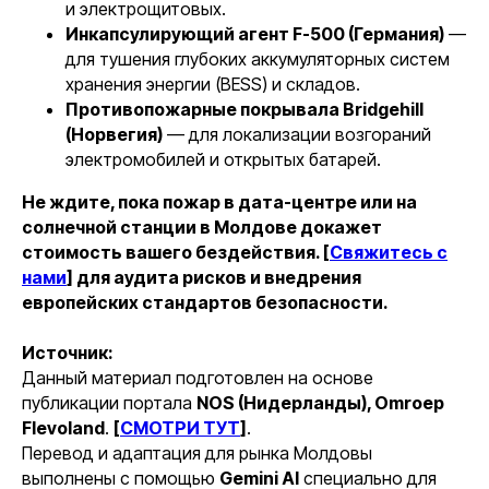
и электрощитовых.
Инкапсулирующий агент F-500 (Германия)
—
для тушения глубоких аккумуляторных систем
© 2016 Urban Development Group
хранения энергии (BESS) и складов.
КАТАЛОГ
Противопожарные покрывала Bridgehill
(Норвегия)
— для локализации возгораний
электромобилей и открытых батарей.
Противопожарное полотно
Огнетушители для лития Li-ion
Не ждите, пока пожар в дата-центре или на
солнечной станции в Молдове докажет
Противопожарное снаряжение
стоимость вашего бездействия. [
Свяжитесь с
нами
] для аудита рисков и внедрения
СЕРВИС
европейских стандартов безопасности.
Доставка и оплата
Источник:
Данный материал подготовлен на основе
Возврат и гарантия
публикации портала
NOS (Нидерланды), Omroep
Румынская версия
Flevoland
.
[
СМОТРИ ТУТ
]
.
Перевод и адаптация для рынка Молдовы
выполнены с помощью
Gemini AI
специально для
КОМПАНИЯ